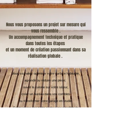
Nous vous proposons un projet sur mesure qui
vous ressemble .
Un accompagnement technique et pratique
dans toutes les étapes
et un moment de création passionnant dans sa
réalisation globale .
Vous souhaitez optimiser votre surface habitable,
agrandir ou réduire une pièce,
ouvrir la cuisine sur votre séjour,
créer un bureau dans vos combles
ou transformer votre garage en studio.
Restructurer une petite surface pour profiter de
chaque m²
Redécorer votre intérieur !
Remettre au gout du jour une ou plusieurs pièces pour